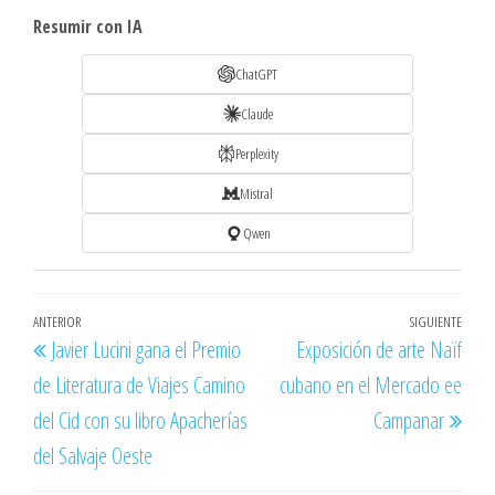
Resumir con IA
ChatGPT
Claude
Perplexity
Mistral
Qwen
Navegación
Entrada
ANTERIOR
SIGUIENTE
Entr
Javier Lucini gana el Premio
Exposición de arte Naïf
de
anterior
sigu
de Literatura de Viajes Camino
cubano en el Mercado ee
entradas
del Cid con su libro Apacherías
Campanar
del Salvaje Oeste