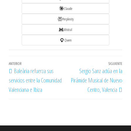
Claude
Perplexity
Mistral
Qwen
Navegación
Entrada
ANTERIOR
SIGUIENTE
Entr
Baleària refuerza sus
Sergio Sanz actúa en la
de
anterior
sigu
servicios entre la Comunidad
Pirámide Musical de Nuevo
entradas
Valenciana e Ibiza
Centro, Valencia