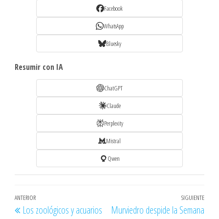
Facebook
WhatsApp
Bluesky
Resumir con IA
ChatGPT
Claude
Perplexity
Mistral
Qwen
Navegación
Entrada
ANTERIOR
SIGUIENTE
Entr
Los zoológicos y acuarios
Murviedro despide la Semana
de
anterior
sigu