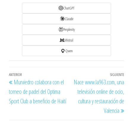
ChatGPT
Claude
Perplexity
Mistral
Qwen
Navegación
Entrada
ANTERIOR
SIGUIENTE
Entr
Murviedro colabora con el
Nace www.la963.com, una
de
anterior
sigu
torneo de padel del Optima
televisión online de ocio,
entradas
Sport Club a beneficio de Haití
cultura y restauración de
Valencia