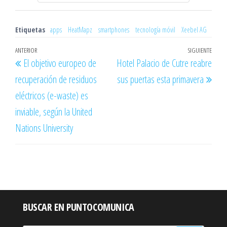
Etiquetas
apps
HeatMapz
smartphones
tecnología móvil
Xeebel AG
Navegación
Entrada
ANTERIOR
SIGUIENTE
Entr
El objetivo europeo de
Hotel Palacio de Cutre reabre
de
anterior
sigu
recuperación de residuos
sus puertas esta primavera
entradas
eléctricos (e-waste) es
inviable, según la United
Nations University
BUSCAR EN PUNTOCOMUNICA