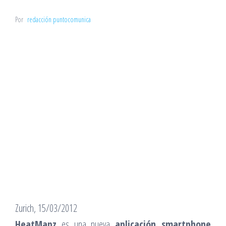
Por
redacción puntocomunica
Zurich, 15/03/2012
HeatMapz
es una nueva
aplicación smartphone