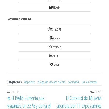
Bluesky
Resumir con IA
ChatGPT
Claude
Perplexity
Mistral
Qwen
Etiquetas
deportes
diego de vicente fuente
sociedad
ud las palmas
Navegación
Entrada
ANTERIOR
SIGUIENTE
Entr
El IVAM aumenta sus
El Consorci de Museus
de
anterior
sigu
visitantes un 33 % y cierra el
apuesta por 11 exposiciones