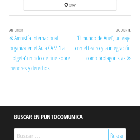
Qwen
Navegación
Entrada
ANTERIOR
SIGUIENTE
Entr
Amnistía Internacional
‘El mundo de Ariel’, un viaje
de
anterior
sigu
organiza en el Aula CAM ‘La
con el teatro y la integración
entradas
Llotgeta’ un ciclo de cine sobre
como protagonistas
menores y derechos
BUSCAR EN PUNTOCOMUNICA
Buscar: