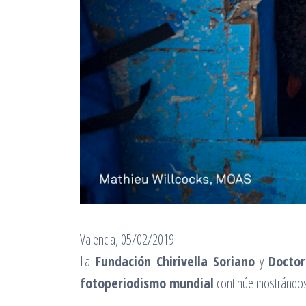
Valencia, 05/02/2019
La
Fundación Chirivella Soriano
y
Docto
fotoperiodismo mundial
continúe mostrándos