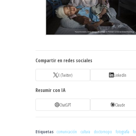
Compartir en redes sociales
X (Twitter)
LinkedIn
Resumir con IA
ChatGPT
Claude
Etiquetas
comunicación
cultura
doctornopo
fotografía
f