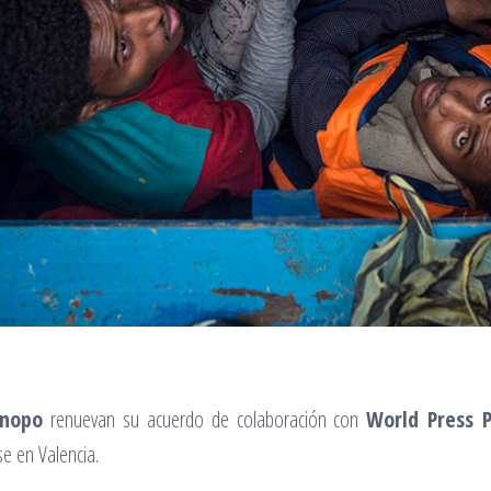
rnopo
renuevan su acuerdo de colaboración con
World Press 
e en Valencia.