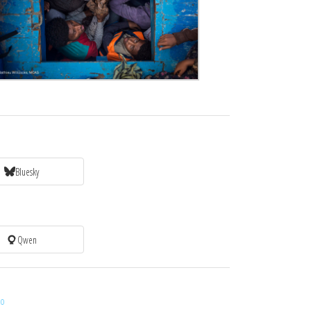
Bluesky
Qwen
to