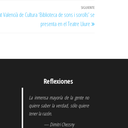
SIGUIENTE
Entrada
t Valencià de Cultura ‘Biblioteca de sons i sorolls’ se
siguiente
presenta en el Teatre Lliure
Reflexiones
La inmensa mayoría de la gente no
quiere saber la verdad, sólo quiere
tener la razón.
— Dimitri Chezsny