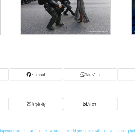
Facebook
WhatsApp
Perplexity
Mistral
otoperiodismo
fundación chirivella soriano
world press photo valencia
worlp press pho