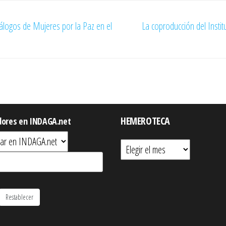
Diálogos de Mujeres por la Paz en el
La coproducción del Institu
HEMEROTECA
dores en INDAGA.net
Hemeroteca