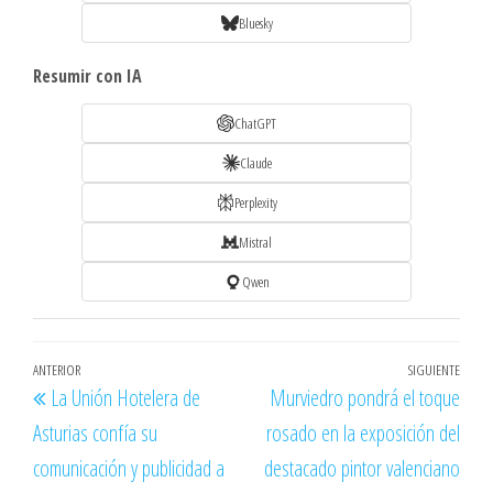
Bluesky
Resumir con IA
ChatGPT
Claude
Perplexity
Mistral
Qwen
Navegación
Entrada
ANTERIOR
SIGUIENTE
Entr
La Unión Hotelera de
Murviedro pondrá el toque
de
anterior
sigu
Asturias confía su
rosado en la exposición del
entradas
comunicación y publicidad a
destacado pintor valenciano