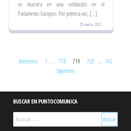
se muestra en una exhibición en el
Parlamento Europeo. Por primera vez, […]
25 enero, 2012
Paginación
Anteriores
1
…
718
719
720
…
743
de
Siguientes
entradas
BUSCAR EN PUNTOCOMUNICA
Buscar: