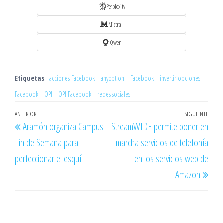
Perplexity
Mistral
Qwen
Etiquetas
acciones Facebook
anyoption
Facebook
invertir opciones
Facebook
OPI
OPI Facebook
redes sociales
Navegación
Entrada
ANTERIOR
SIGUIENTE
Entr
Aramón organiza Campus
StreamWIDE permite poner en
de
anterior
sigu
Fin de Semana para
marcha servicios de telefonía
entradas
perfeccionar el esquí
en los servicios web de
Amazon