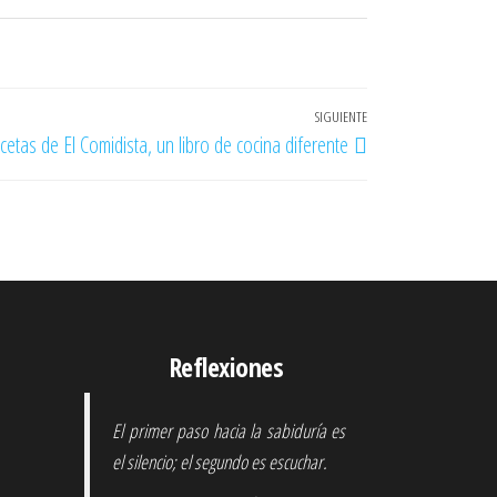
SIGUIENTE
Entrada
cetas de El Comidista, un libro de cocina diferente
siguiente
Reflexiones
El primer paso hacia la sabiduría es
el silencio; el segundo es escuchar.