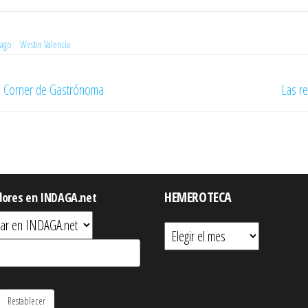
vago
Westin Valencia
’s Corner de Gastrónoma
Las re
HEMEROTECA
dores en INDAGA.net
Hemeroteca