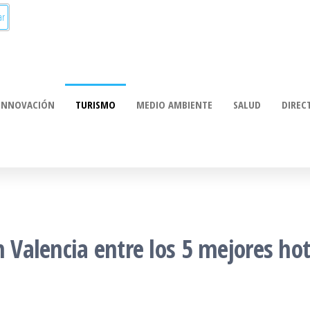
munica:
ación
INNOVACIÓN
TURISMO
MEDIO AMBIENTE
SALUD
DIREC
n Valencia entre los 5 mejores ho