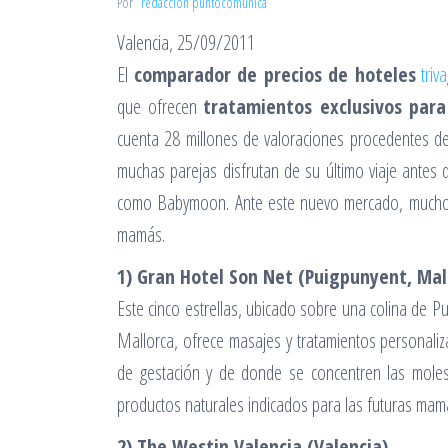
Por
redacción puntocomunica
Valencia, 25/09/2011
El
comparador de precios de hoteles
triv
que ofrecen
tratamientos exclusivos par
cuenta 28 millones de valoraciones procedentes d
muchas parejas disfrutan de su último viaje antes 
como Babymoon. Ante este nuevo mercado, muchos h
mamás.
1) Gran Hotel Son Net (Puigpunyent, Mal
Este cinco estrellas, ubicado sobre una colina de Pu
Mallorca, ofrece masajes y tratamientos personali
de gestación y de donde se concentren las molesti
productos naturales indicados para las futuras mam
2) The Westin Valencia (Valencia)