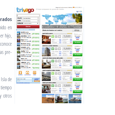
orados
nido en
r hijo,
 conoce
as pre-
 Isla de
 tiempo
y otros