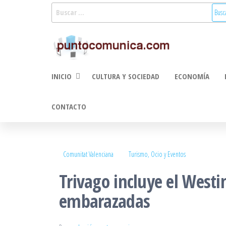
Saltar
Buscar:
al
Puntoco
Noticias Valencia
contenido
y Comunitat
Comunic
Valenciana:
2.0
turismo, cultura,
INICIO
CULTURA Y SOCIEDAD
ECONOMÍA
economía,
sociedad, salud,
medioambiente,
CONTACTO
innovacion y
tecnologia
Comunitat Valenciana
Turismo, Ocio y Eventos
Trivago incluye el Westi
embarazadas