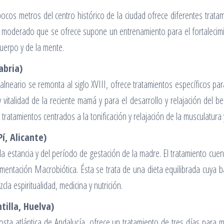
pocos metros del centro histórico de la ciudad ofrece diferentes trata
icio moderado que se ofrece supone un entrenamiento para el fortalecimi
cuerpo y de la mente.
abria)
balneario se remonta al siglo XVIII, ofrece tratamientos específicos pa
italidad de la reciente mamá y para el desarrollo y relajación del beb
atamientos centrados a la tonificación y relajación de la musculatura y
Pí, Alicante)
la estancia y del período de gestación de la madre. El tratamiento cuen
entación Macrobiótica. Ésta se trata de una dieta equilibrada cuya ba
cla espiritualidad, medicina y nutrición.
tilla, Huelva)
 costa atlántica de Andalucía, ofrece un tratamiento de tres días para