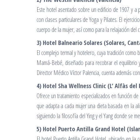
Este hotel asentado sobre un edificio de 1907 y a 
con clases particulares de Yoga y Pilates. El ejerc
cuerpo de la mujer, así como para la relajación del 
3) Hotel Balneario Solares (Solares, Cant
El complejo termal y hotelero, cuya tradición como 
Mamá-Bebé, diseñado para recobrar el equilibrio y v
Director Médico Víctor Palencia, cuenta además con tr
4) Hotel Sha Wellness Clinic (L’ Alfàs del 
Ofrece un tratamiento especializados en función de 
que adapta a cada mujer una dieta basada en la alim
siguiendo la filosofía del Ying y el Yang donde se mez
5) Hotel Puerto Antilla Grand Hotel (Islan
El hotel Puerto Antilla Grand Hotel, ubicado en la