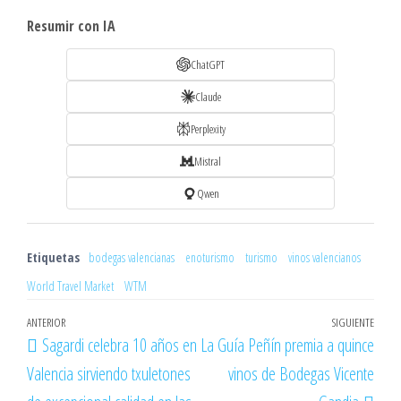
Resumir con IA
ChatGPT
Claude
Perplexity
Mistral
Qwen
Etiquetas
bodegas valencianas
enoturismo
turismo
vinos valencianos
World Travel Market
WTM
Navegación
Entrada
ANTERIOR
SIGUIENTE
Entr
Sagardi celebra 10 años en
La Guía Peñín premia a quince
de
anterior
sigu
Valencia sirviendo txuletones
vinos de Bodegas Vicente
entradas