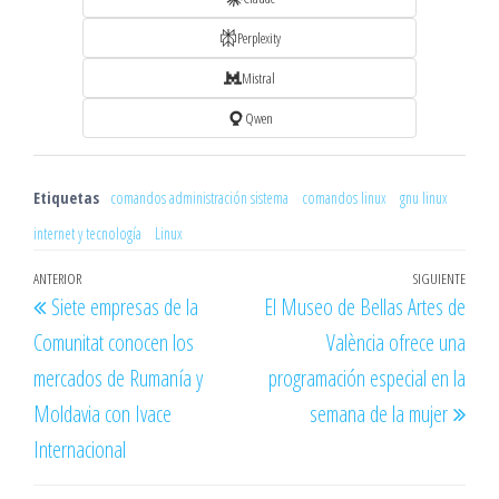
Perplexity
Mistral
Qwen
Etiquetas
comandos administración sistema
comandos linux
gnu linux
internet y tecnología
Linux
Navegación
Entrada
ANTERIOR
SIGUIENTE
Entr
Siete empresas de la
El Museo de Bellas Artes de
de
anterior
sigu
Comunitat conocen los
València ofrece una
entradas
mercados de Rumanía y
programación especial en la
Moldavia con Ivace
semana de la mujer
Internacional