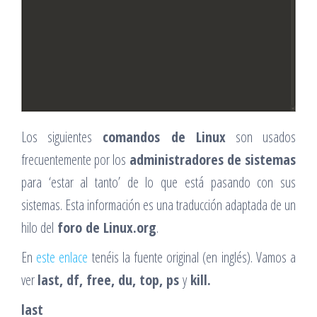
Los siguientes
comandos de Linux
son usados
frecuentemente por los
administradores de sistemas
para ‘estar al tanto’ de lo que está pasando con sus
sistemas. Esta información es una traducción adaptada de un
hilo del
foro de Linux.org
.
En
este enlace
tenéis la fuente original (en inglés). Vamos a
ver
last, df, free, du, top, ps
y
kill.
last