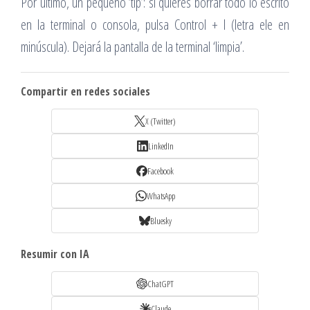
Por último, un pequeño ‘tip’: si quieres borrar todo lo escrito
en la terminal o consola, pulsa Control + l (letra ele en
minúscula). Dejará la pantalla de la terminal ‘limpia’.
Compartir en redes sociales
X (Twitter)
LinkedIn
Facebook
WhatsApp
Bluesky
Resumir con IA
ChatGPT
Claude