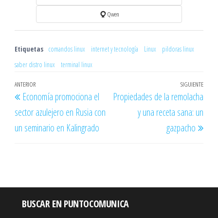
Qwen
Etiquetas
comandos linux
internet y tecnología
Linux
pildoras linux
saber distro linux
terminal linux
Navegación
Entrada
ANTERIOR
SIGUIENTE
Entr
Economía promociona el
Propiedades de la remolacha
de
anterior
sigu
sector azulejero en Rusia con
y una receta sana: un
entradas
un seminario en Kalingrado
gazpacho
BUSCAR EN PUNTOCOMUNICA