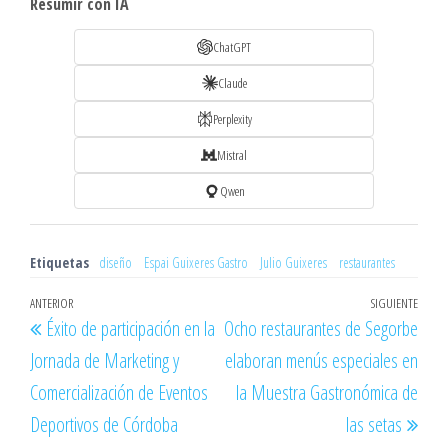
Resumir con IA
ChatGPT
Claude
Perplexity
Mistral
Qwen
Etiquetas
diseño
Espai Guixeres Gastro
Julio Guixeres
restaurantes
Navegación
Entrada
ANTERIOR
SIGUIENTE
Entr
Éxito de participación en la
Ocho restaurantes de Segorbe
de
anterior
sigu
Jornada de Marketing y
elaboran menús especiales en
entradas
Comercialización de Eventos
la Muestra Gastronómica de
Deportivos de Córdoba
las setas