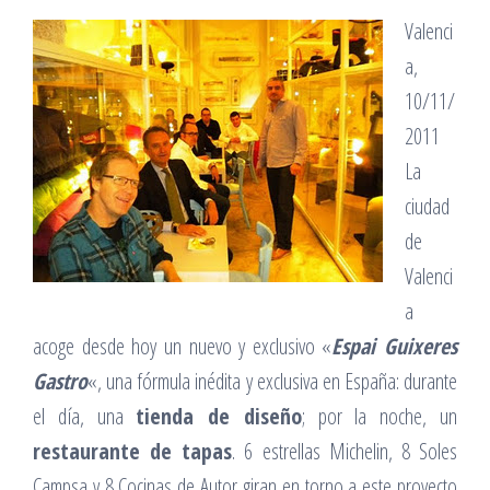
Valenci
a,
10/11/
2011
La
ciudad
de
Valenci
a
acoge desde hoy un nuevo y exclusivo «
Espai Guixeres
Gastro
«, una fórmula inédita y exclusiva en España: durante
el día, una
tienda de diseño
; por la noche, un
restaurante de tapas
. 6 estrellas Michelin, 8 Soles
Campsa y 8 Cocinas de Autor giran en torno a este proyecto