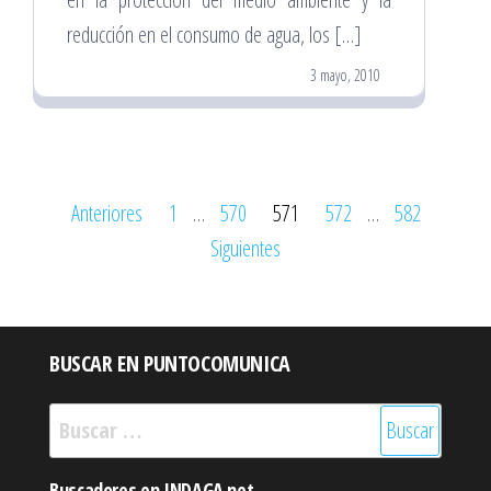
reducción en el consumo de agua, los […]
3 mayo, 2010
Paginación
Anteriores
1
…
570
571
572
…
582
de
Siguientes
entradas
BUSCAR EN PUNTOCOMUNICA
Buscar:
Buscadores en INDAGA.net