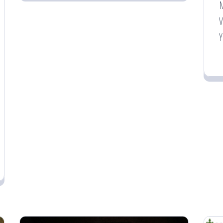
M
V
Y