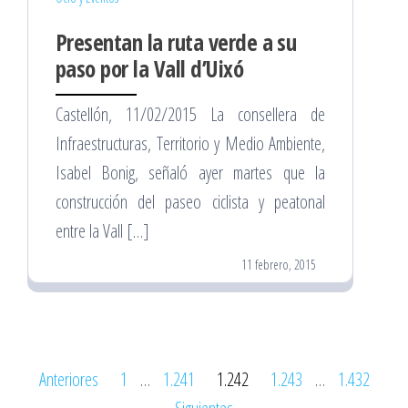
Presentan la ruta verde a su
paso por la Vall d’Uixó
Castellón, 11/02/2015 La consellera de
Infraestructuras, Territorio y Medio Ambiente,
Isabel Bonig, señaló ayer martes que la
construcción del paseo ciclista y peatonal
entre la Vall […]
11 febrero, 2015
Paginación
Anteriores
1
…
1.241
1.242
1.243
…
1.432