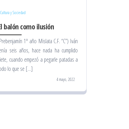
Cultura y Sociedad
El balón como ilusión
Prebenjamín 1º año Mislata C.F. “C”) Iván
enía seis años, hace nada ha cumplido
iete, cuando empezó a pegarle patadas a
odo lo que se […]
4 mayo, 2022