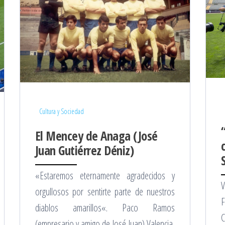
Cultura y Sociedad
El Mencey de Anaga (José
Juan Gutiérrez Déniz)
«Estaremos eternamente agradecidos y
V
orgullosos por sentirte parte de nuestros
F
diablos amarillos«. Paco Ramos
C
(empresario y amigo de José Juan) Valencia,